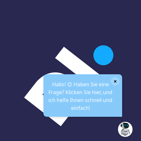
×
Hallo! 😊 Haben Sie eine
Frage? Klicken Sie hier, und
ich helfe Ihnen schnell und
einfach!