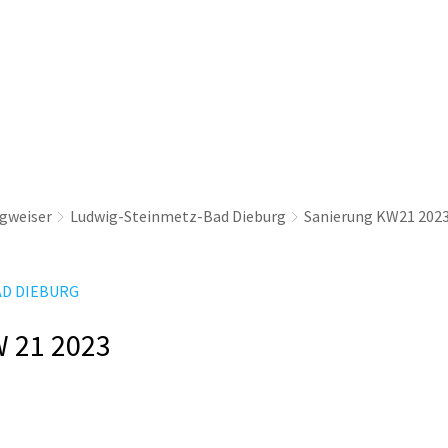
thaus & Politik
Leben & Erleben
Nachhaltig
gweiser
Ludwig-Steinmetz-Bad Dieburg
Sanierung KW21 202
AD DIEBURG
W 21 2023