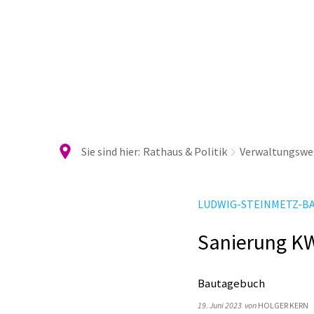
Ra
Sie sind hier:
Rathaus & Politik
Verwaltungswe
LUDWIG-STEINMETZ-B
Sanierung K
Bautagebuch
19. Juni 2023
von
HOLGER KERN