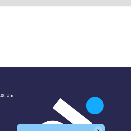
:00 Uhr
×