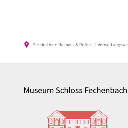
Ra
Sie sind hier:
Rathaus & Politik
Verwaltungswe
Museum
Schloss
Museum Schloss Fechenbach
Fechenbach