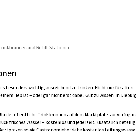
thaus & Politik
Leben & Erleben
Nachhaltig
Trinkbrunnen und Refill-Stationen
ionen
s besonders wichtig, ausreichend zu trinken. Nicht nur für ältere
 einem lieb ist – oder gar nicht erst dabei. Gut zu wissen: In Diebu
 Uhr der öffentliche Trinkbrunnen auf dem Marktplatz zur Verfügun
uck frisches Wasser – kostenlos und jederzeit. Zusätzlich beteilig
te, Arztpraxen sowie Gastronomiebetriebe kostenlos Leitungswasse