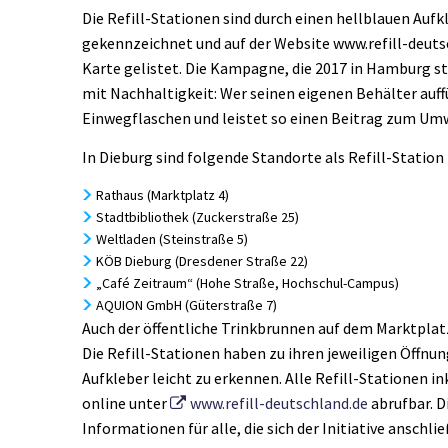
Die Refill-Stationen sind durch einen hellblauen Aufk
gekennzeichnet und auf der Website www.refill-deutsc
Karte gelistet. Die Kampagne, die 2017 in Hamburg s
mit Nachhaltigkeit: Wer seinen eigenen Behälter auff
Einwegflaschen und leistet so einen Beitrag zum Um
In Dieburg sind folgende Standorte als Refill-Station 
Rathaus (Marktplatz 4)
Stadtbibliothek (Zuckerstraße 25)
Weltladen (Steinstraße 5)
KÖB Dieburg (Dresdener Straße 22)
„Café Zeitraum“ (Hohe Straße, Hochschul-Campus)
AQUION GmbH (Güterstraße 7)
Auch der öffentliche Trinkbrunnen auf dem Marktplatz 
Die Refill-Stationen haben zu ihren jeweiligen Öffnu
Aufkleber leicht zu erkennen. Alle Refill-Stationen in
online unter
www.refill-deutschland.de
abrufbar. D
Informationen für alle, die sich der Initiative ansch