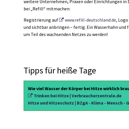
weitere Unternehmen, Praxen oder Einrichtungen in 
bei „Refill“ mitmachen:
Registrierung auf
www.refill-deutschland.de
, Logo
und sichtbar anbringen – fertig. Ein Wasserhahn und
um Teil des wachsenden Netzes zu werden!
Tipps für heiße Tage
Wie viel Wasser der Körper bei Hitze wirklich b
Trinken bei Hitze | Verbraucherzentrale.de
Hitze und Hitzeschutz | BZgA - Klima - Mensch -