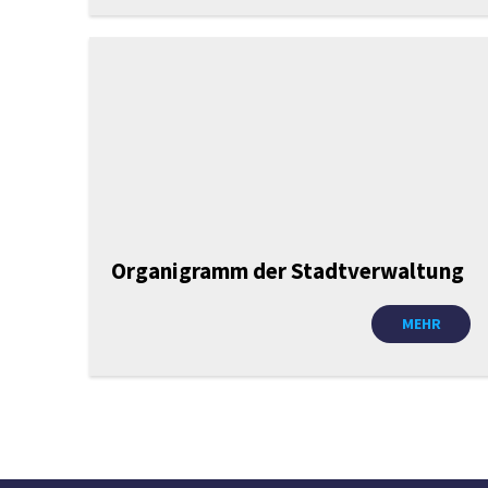
Dieburg
Organigramm der Stadtverwaltung
MEHR