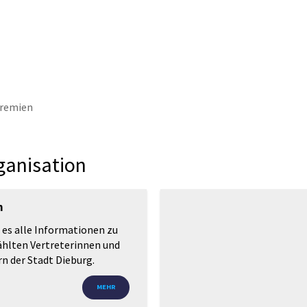
thaus & Politik
Leben & Erleben
Nachhaltig
Gremien
ganisation
n
t es alle Informationen zu
hlten Vertreterinnen und
rn der Stadt Dieburg.
MEHR