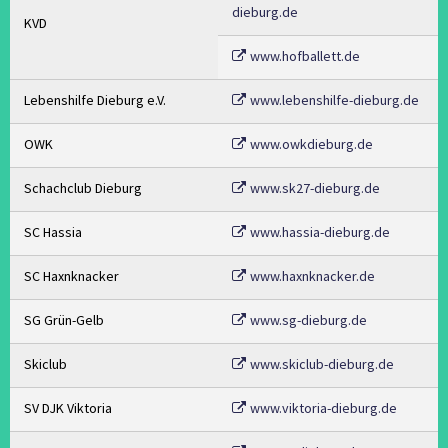
dieburg.de
KVD
www.hofballett.de
Lebenshilfe Dieburg e.V.
www.lebenshilfe-dieburg.de
OWK
www.owkdieburg.de
Schachclub Dieburg
www.sk27-dieburg.de
SC Hassia
www.hassia-dieburg.de
SC Haxnknacker
www.haxnknacker.de
SG Grün-Gelb
www.sg-dieburg.de
Skiclub
www.skiclub-dieburg.de
SV DJK Viktoria
www.viktoria-dieburg.de