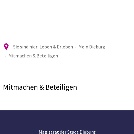
Sie sind hier:
Leben & Erleben
Mein Dieburg
Mitmachen & Beteiligen
Mitmachen
Mitmachen & Beteiligen
&
Beteiligen
Magistrat der Stadt Dieburg