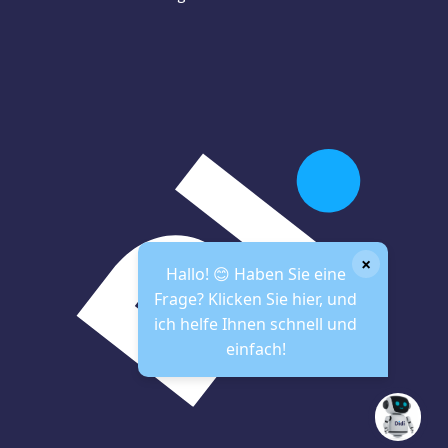
×
Hallo! 😊 Haben Sie eine
Frage? Klicken Sie hier, und
ich helfe Ihnen schnell und
einfach!