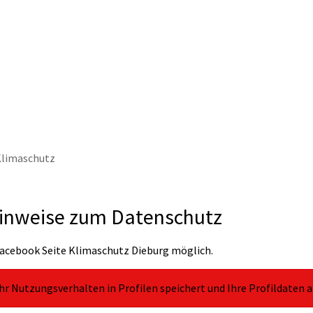
thaus & Politik
Leben & Erleben
Nachhaltig
Klimaschutz
Hinweise zum Datenschutz
 Facebook Seite Klimaschutz Dieburg möglich.
r Nutzungsverhalten in Profilen speichert und Ihre Profildaten a