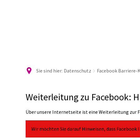
Ra
Sie sind hier:
Datenschutz
Facebook Barriere-
Facebook
Weiterleitung zu Facebook: 
Barriere-
Über unsere Internetseite ist eine Weiterleitung zur
Klimaschutz
Wir möchten Sie darauf Hinweisen, dass Facebook Ih