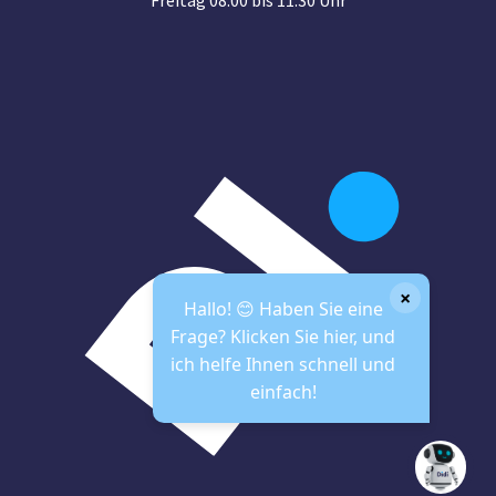
×
Hallo! 😊 Haben Sie eine
Frage? Klicken Sie hier, und
ich helfe Ihnen schnell und
einfach!