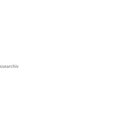
keit
Wirtschaft & Stadtentwicklung
ssearchiv