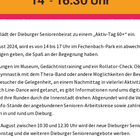
lädt der Dieburger Seniorenbeirat zu einem „Aktiv-Tag 60+“ ein.
st 2024, wird es von 14 bis 17 Uhr im Fechenbach-Park ein abwec
nigen geben, die Spaß an der Begegnung haben.
ngen im Museum, Gedächtnistraining und ein Rollator-Check. Ob
mnastik mit dem Thera-Band oder andere Möglichkeiten der Bewe
esucher die Gelegenheit, an einem Nachmittag in vielerlei Aktivi
h Line-Dance wird getanzt, es gibt Informationen rund ums digit
rd ihre Runden durch die Innenstadt drehen. Abgerundet wird die V
nfo-Stände der angebundenen Senioren-Arbeitskreise sowie zahlre
n in und rund um Dieburg.
 August zwischen 10:30 und 12:30 Uhr wird der neue Dieburger Sen
onstag und die weiteren Dieburger Seniorenangebote werben.