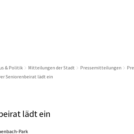
thaus & Politik
Leben & Erleben
Nachhaltig
s & Politik
Mitteilungen der Stadt
Pressemitteilungen
Pre
er Seniorenbeirat lädt ein
eirat lädt ein
chenbach-Park