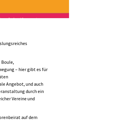
hslungsreiches
 Boule,
gung – hier gibt es für
täten
ale Angebot, und auch
eranstaltung durch ein
icher Vereine und
iorenbeirat auf dem