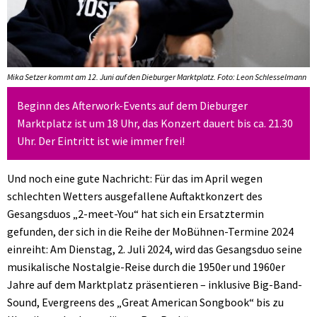
Mika Setzer kommt am 12. Juni auf den Dieburger Marktplatz. Foto: Leon Schlesselmann
Beginn des Afterwork-Events auf dem Dieburger
Marktplatz ist um 18 Uhr, das Konzert dauert bis ca. 21.30
Uhr. Der Eintritt ist wie immer frei!
Und noch eine gute Nachricht: Für das im April wegen
schlechten Wetters ausgefallene Auftaktkonzert des
Gesangsduos „2-meet-You“ hat sich ein Ersatztermin
gefunden, der sich in die Reihe der MoBühnen-Termine 2024
einreiht: Am Dienstag, 2. Juli 2024, wird das Gesangsduo seine
musikalische Nostalgie-Reise durch die 1950er und 1960er
Jahre auf dem Marktplatz präsentieren – inklusive Big-Band-
Sound, Evergreens des „Great American Songbook“ bis zu