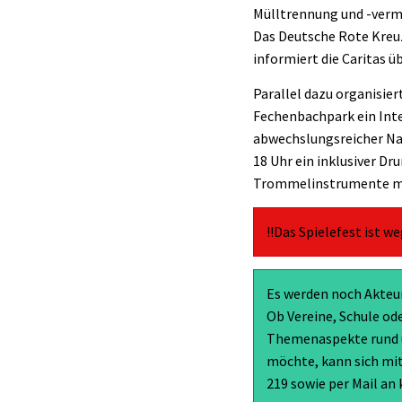
Mülltrennung und -verme
Das Deutsche Rote Kreu
informiert die Caritas
Parallel dazu organisie
Fechenbachpark ein Inte
abwechslungsreicher Na
18 Uhr ein inklusiver D
Trommelinstrumente m
!!Das Spielefest ist 
Es werden noch Akteur
Ob Vereine, Schule od
Themenaspekte rund u
möchte, kann sich mi
219 sowie per Mail an