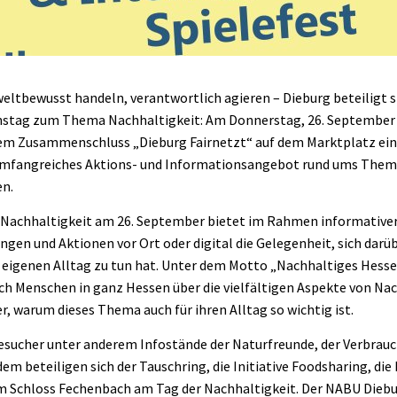
ltbewusst handeln, verantwortlich agieren – Dieburg beteiligt s
stag zum Thema Nachhaltigkeit: Am Donnerstag, 26. September 2
m Zusammenschluss „Dieburg Fairnetzt“ auf dem Marktplatz ei
 umfangreiches Aktions- und Informationsangebot rund ums Them
en.
r Nachhaltigkeit am 26. September bietet im Rahmen informative
ngen und Aktionen vor Ort oder digital die Gelegenheit, sich darü
eigenen Alltag zu tun hat. Unter dem Motto „Nachhaltiges Hesse
ch Menschen in ganz Hessen über die vielfältigen Aspekte von Na
r, warum dieses Thema auch für ihren Alltag so wichtig ist.
Besucher unter anderem Infostände der Naturfreunde, der Verbrau
m beteiligen sich der Tauschring, die Initiative Foodsharing, die 
m Schloss Fechenbach am Tag der Nachhaltigkeit. Der NABU Diebu