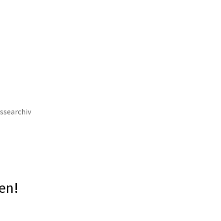
keit
Wirtschaft & Stadtentwicklung
ssearchiv
en!