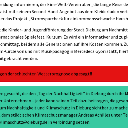
idung informieren, der Eine-Welt-Verein über „die lange Reise des
z ist mit seinem Second-Hand-Angebot aus dem Kleiderladen ver
 über das Projekt „Stromsparcheck für einkommensschwache Haush
rt die Kinder- und Jugendförderung der Stadt Dieburg am Nachmitt
rnationales Spielefest. Kurzum: Es wird ein informativer und zugl
chmittag, bei dem alle Generationen auf ihre Kosten kommen. Zu
rum-Circle von und mit Musikpädagogin Mercedecz Györi statt, hier
itgebracht werden.
wegen der schlechten Wetterprognose abgesagt!!
e gesucht, die den „Tag der Nachhaltigkeit“ in Dieburg durch ihr
er Unternehmen – jeder kann seinen Teil dazu beitragen, die gesam
m Nachhaltigkeit und Klimaschutz in Dieburg sichtbar zu machen
t dem städtischen Klimaschutzmanager Andreas Achilles unter Te
 klimaschutz@dieburg.de in Verbindung setzen.