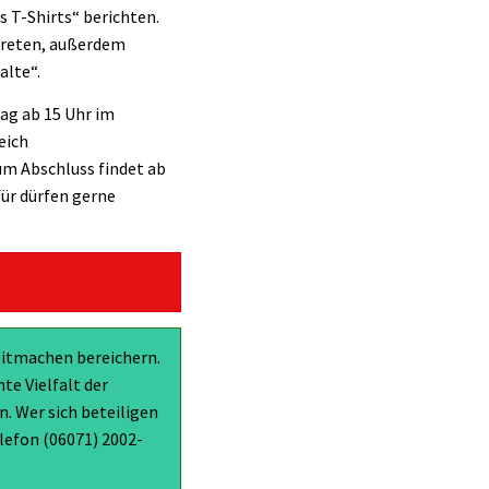
 T-Shirts“ berichten.
treten, außerdem
alte“.
ag ab 15 Uhr im
eich
m Abschluss findet ab
für dürfen gerne
 Mitmachen bereichern.
te Vielfalt der
. Wer sich beteiligen
lefon (06071) 2002-