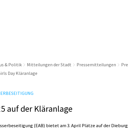
thaus & Politik
Leben & Erleben
Nachhaltig
s & Politik
Mitteilungen der Stadt
Pressemitteilungen
Pre
irls Day Kläranlage
SERBESEITIGUNG
25 auf der Kläranlage
serbeseitigung (EAB) bietet am 3. April Plätze auf der Dieburg