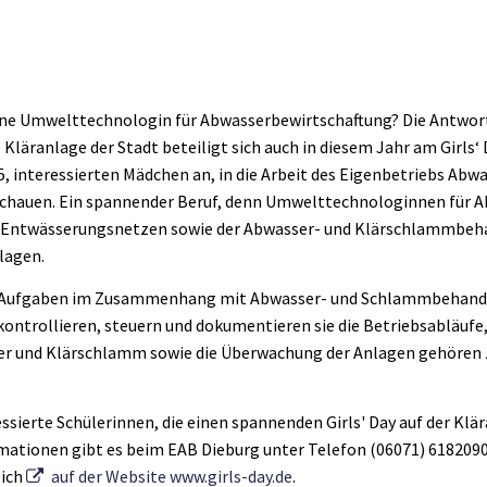
ne Umwelttechnologin für Abwasserbewirtschaftung? Die Antwort 
e Kläranlage der Stadt beteiligt sich auch in diesem Jahr am Girls‘
5, interessierten Mädchen an, in die Arbeit des Eigenbetriebs Ab
schauen. Ein spannender Beruf, denn Umwelttechnologinnen für 
on Entwässerungsnetzen sowie der Abwasser- und Klärschlammbe
nlagen.
e Aufgaben im Zusammenhang mit Abwasser- und Schlammbehandlu
ontrollieren, steuern und dokumentieren sie die Betriebsabläufe,
r und Klärschlamm sowie die Überwachung der Anlagen gehören 
essierte Schülerinnen, die einen spannenden Girls' Day auf der Kl
ationen gibt es beim EAB Dieburg unter Telefon (06071) 6182090,
lich
auf der Website www.girls-day.de
.