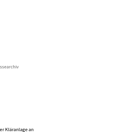
keit
Wirtschaft & Stadtentwicklung
ssearchiv
er Kläranlage an