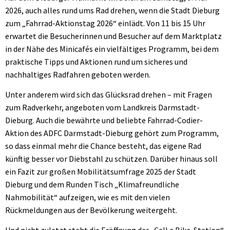
2026, auch alles rund ums Rad drehen, wenn die Stadt Dieburg
zum „Fahrrad-Aktionstag 2026“ einlädt. Von 11 bis 15 Uhr
erwartet die Besucherinnen und Besucher auf dem Marktplatz
in der Nähe des Minicafés ein vielfältiges Programm, bei dem
praktische Tipps und Aktionen rund um sicheres und
nachhaltiges Radfahren geboten werden.
Unter anderem wird sich das Glücksrad drehen – mit Fragen
zum Radverkehr, angeboten vom Landkreis Darmstadt-
Dieburg. Auch die bewährte und beliebte Fahrrad-Codier-
Aktion des ADFC Darmstadt-Dieburg gehört zum Programm,
so dass einmal mehr die Chance besteht, das eigene Rad
künftig besser vor Diebstahl zu schützen. Darüber hinaus soll
ein Fazit zur großen Mobilitätsumfrage 2025 der Stadt
Dieburg und dem Runden Tisch „Klimafreundliche
Nahmobilität“ aufzeigen, wie es mit den vielen
Rückmeldungen aus der Bevölkerung weitergeht.
Und nicht zuletzt steht die Eröffnung der „Call a Bike-Station“