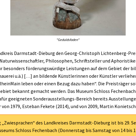
"Geduldsfaden"
andkreis Darmstadt-Dieburg den Georg-Christoph Lichtenberg-Prei
Naturwissenschaftler, Philosophen, Schriftsteller und Aphoristiker
 besonders förderungswürdige Leistungen auf dem Gebiet der bil
hauerei u.ä.) […] an bildende Künstlerinnen oder Künstler verliehen
heinMain leben oder einen Bezug dazu haben“. Die Preisträger so
gebiet bekannt gemacht werden. Das Museum Schloss Fechenbach 
für geeigneten Sonderausstellungs-Bereich bereits Ausstellunge
 von 1979, Esteban Fekete (2014), und von 2009, Martin Konietschk
 „Zwiesprachen“ des Landkreises Darmstadt-Dieburg ist bis 29. 
useums Schloss Fechenbach (Donnerstag bis Samstag von 14 bis 1