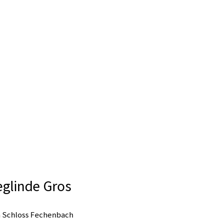
keit
Wirtschaft & Stadtentwicklung
eglinde Gros
m Schloss Fechenbach