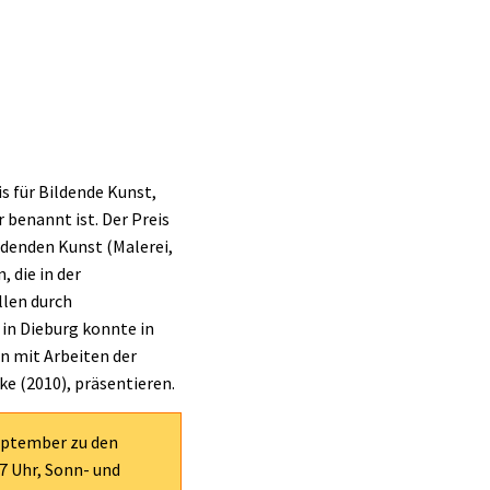
s für Bildende Kunst,
 benannt ist. Der Preis
denden Kunst (Malerei,
, die in der
llen durch
in Dieburg konnte in
n mit Arbeiten der
e (2010), präsentieren.
September zu den
7 Uhr, Sonn- und