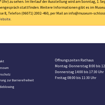
17 Uhr) zu sehen. Im Verlauf der Ausstellung wird am Sonntag, 1.
nengespräch stattfinden. Weitere Informationen gibt es im Muse
se 8, Telefon (06071) 2002-460, per Mail an info@museum-schlos
ebsite
.
Öffnungszeiten Rathaus
akt
Montag-Donnerstag 8:00 bis 12
essum
Donnerstag 14:00 bis 17:30 Uhr
nschutz
Freitag 08:00 bis 11:30 Uhr
rung zur Barrierefreiheit
tleblowing