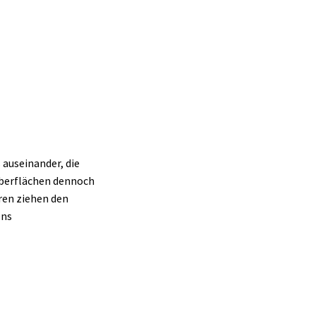
 auseinander, die
 Oberflächen dennoch
ren ziehen den
ens