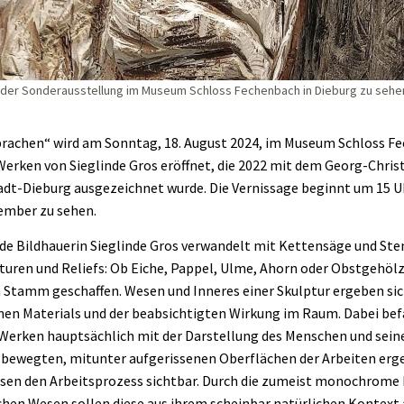
n der Sonderausstellung im Museum Schloss Fechenbach in Dieburg zu sehen s
prachen“ wird am Sonntag, 18. August 2024, im Museum Schloss F
erken von Sieglinde Gros eröffnet, die 2022 mit dem Georg-Chri
dt-Dieburg ausgezeichnet wurde. Die Vernissage beginnt um 15 Uhr
tember zu sehen.
ende Bildhauerin Sieglinde Gros verwandelt mit Kettensäge und
turen und Reliefs: Ob Eiche, Pappel, Ulme, Ahorn oder Obstgehölz
 Stamm geschaffen. Wesen und Inneres einer Skulptur ergeben sic
n Materials und der beabsichtigten Wirkung im Raum. Dabei befas
n Werken hauptsächlich mit der Darstellung des Menschen und sein
, bewegten, mitunter aufgerissenen Oberflächen der Arbeiten erg
sen den Arbeitsprozess sichtbar. Durch die zumeist monochrome 
hen Wesen sollen diese aus ihrem scheinbar natürlichen Kontext 