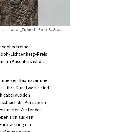
ein wird: „Zu Viert“. Foto: S. Gros
echenbach eine
stoph-Lichtenberg-Preis
, im Anschluss ist die
 Stemmeisen Baumstämme
e – ihre Kunstwerke sind
h dabei aus den
st sich die Künstlerin
es inneren Zustandes.
eben sich aus den
Farbfassung der
auf eine andere