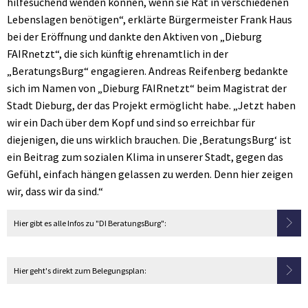
hilfesuchend wenden können, wenn sie Rat in verschiedenen
Lebenslagen benötigen“, erklärte Bürgermeister Frank Haus
bei der Eröffnung und dankte den Aktiven von „Dieburg
FAIRnetzt“, die sich künftig ehrenamtlich in der
„BeratungsBurg“ engagieren. Andreas Reifenberg bedankte
sich im Namen von „Dieburg FAIRnetzt“ beim Magistrat der
Stadt Dieburg, der das Projekt ermöglicht habe. „Jetzt haben
wir ein Dach über dem Kopf und sind so erreichbar für
diejenigen, die uns wirklich brauchen. Die ‚BeratungsBurg‘ ist
ein Beitrag zum sozialen Klima in unserer Stadt, gegen das
Gefühl, einfach hängen gelassen zu werden. Denn hier zeigen
wir, dass wir da sind.“
Hier gibt es alle Infos zu "DI BeratungsBurg":
Hier geht's direkt zum Belegungsplan: