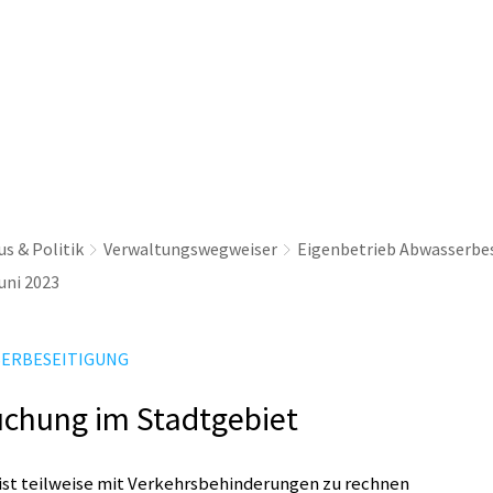
thaus & Politik
Leben & Erleben
Nachhaltig
s & Politik
Verwaltungswegweiser
Eigenbetrieb Abwasserbe
uni 2023
SERBESEITIGUNG
chung im Stadtgebiet
ist teilweise mit Verkehrsbehinderungen zu rechnen