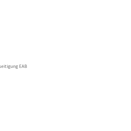
keit
Wirtschaft & Stadtentwicklung
seitigung EAB