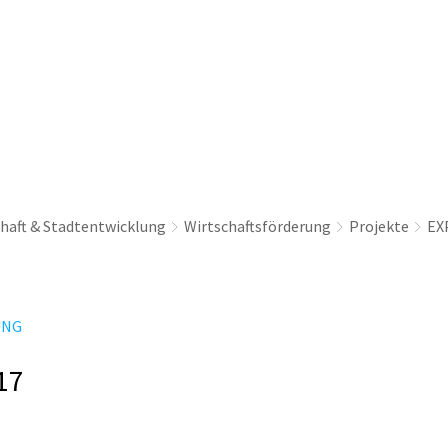
thaus & Politik
Leben & Erleben
Nachhaltig
haft & Stadtentwicklung
Wirtschaftsförderung
Projekte
EX
UNG
17