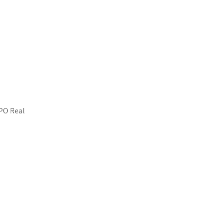
keit
Wirtschaft & Stadtentwicklung
PO Real