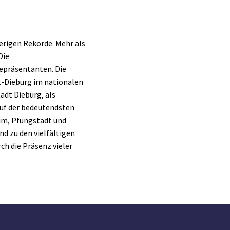
herigen Rekorde. Mehr als
Die
epräsentanten. Die
t-Dieburg im nationalen
adt Dieburg, als
auf der bedeutendsten
im, Pfungstadt und
d zu den vielfältigen
h die Präsenz vieler