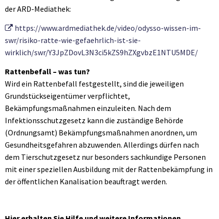
der ARD-Mediathek:
https://www.ardmediathek.de/video/odysso-wissen-im-
swr/risiko-ratte-wie-gefaehrlich-ist-sie-
wirklich/swr/Y3JpZDovL3N3ci5kZS9hZXgvbzE1NTU5MDE/
Rattenbefall – was tun?
Wird ein Rattenbefall festgestellt, sind die jeweiligen
Grundstückseigentümer verpflichtet,
Bekämpfungsmaßnahmen einzuleiten. Nach dem
Infektionsschutzgesetz kann die zuständige Behörde
(Ordnungsamt) Bekämpfungsmaßnahmen anordnen, um
Gesundheitsgefahren abzuwenden. Allerdings dürfen nach
dem Tierschutzgesetz nur besonders sachkundige Personen
mit einer speziellen Ausbildung mit der Rattenbekämpfung in
der öffentlichen Kanalisation beauftragt werden.
Hier erhalten Sie Hilfe und weitere Informationen