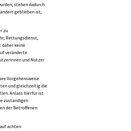
wurden, stehen dadurch
ndert geblieben ist,
r zu
r, Rettungsdienst,
 daher keine
uf veränderte
Nutzerinnen und Nutzer
hbare Vorgehensweise
en und gleichzeitig die
en. Anlass hierfür ist
ie zuständigen
en der Betroffenen
auf achten: