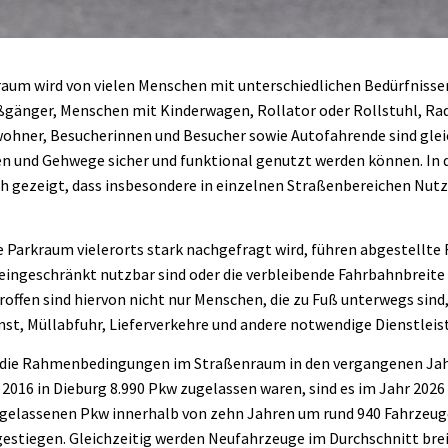
raum wird von vielen Menschen mit unterschiedlichen Bedürfnisse
gänger, Menschen mit Kinderwagen, Rollator oder Rollstuhl, Ra
hner, Besucherinnen und Besucher sowie Autofahrende sind gle
en und Gehwege sicher und funktional genutzt werden können. In
och gezeigt, dass insbesondere in einzelnen Straßenbereichen Nut
Parkraum vielerorts stark nachgefragt wird, führen abgestellte 
eingeschränkt nutzbar sind oder die verbleibende Fahrbahnbreite
roffen sind hiervon nicht nur Menschen, die zu Fuß unterwegs sind
st, Müllabfuhr, Lieferverkehre und andere notwendige Dienstleis
 die Rahmenbedingungen im Straßenraum in den vergangenen Jah
2016 in Dieburg 8.990 Pkw zugelassen waren, sind es im Jahr 2026 
zugelassenen Pkw innerhalb von zehn Jahren um rund 940 Fahrzeu
estiegen. Gleichzeitig werden Neufahrzeuge im Durchschnitt breit