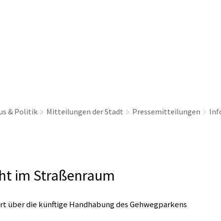
thaus & Politik
Leben & Erleben
Nachhaltig
s & Politik
Mitteilungen der Stadt
Pressemitteilungen
Inf
ht im Straßenraum
ert über die künftige Handhabung des Gehwegparkens