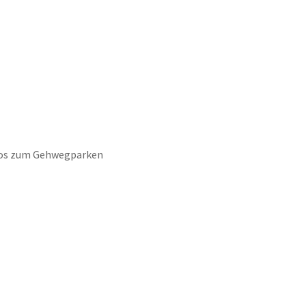
keit
Wirtschaft & Stadtentwicklung
os zum Gehwegparken