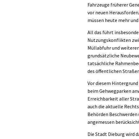
Fahrzeuge früherer Gene
vor neuen Herausforderu
müssen heute mehr und g
All das führt insbesond
Nutzungskonflikten zwi
Müllabfuhr und weiteren
grundsätzliche Neubewer
tatsächliche Rahmenbedi
des öffentlichen Straße
Vor diesem Hintergrund 
beim Gehwegparken anwen
Erreichbarkeit aller Str
auch die aktuelle Recht
Behörden Beschwerden ü
angemessen berücksich
Die Stadt Dieburg wird d