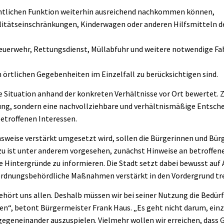
entlichen Funktion weiterhin ausreichend nachkommen können,
litätseinschränkungen, Kinderwagen oder anderen Hilfsmitteln d
 Feuerwehr, Rettungsdienst, Müllabfuhr und weitere notwendige F
 örtlichen Gegebenheiten im Einzelfall zu berücksichtigen sind.
e Situation anhand der konkreten Verhältnisse vor Ort bewertet. Zi
ng, sondern eine nachvollziehbare und verhältnismäßige Entsch
betroffenen Interessen.
sweise verstärkt umgesetzt wird, sollen die Bürgerinnen und Bü
zu ist unter anderem vorgesehen, zunächst Hinweise an betroffe
e Hintergründe zu informieren. Die Stadt setzt dabei bewusst auf
 ordnungsbehördliche Maßnahmen verstärkt in den Vordergrund tr
ehört uns allen. Deshalb müssen wir bei seiner Nutzung die Bedürf
n“, betont Bürgermeister Frank Haus. „Es geht nicht darum, ein
egeneinander auszuspielen. Vielmehr wollen wir erreichen, dass