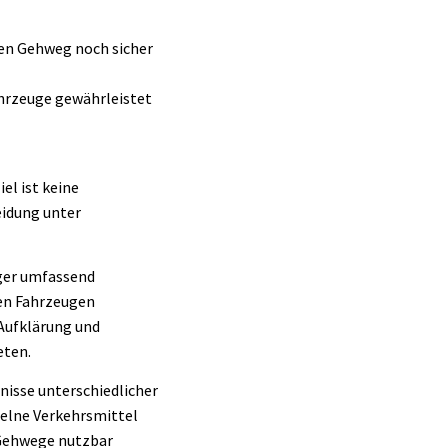
en Gehweg noch sicher
ahrzeuge gewährleistet
el ist keine
eidung unter
rger umfassend
nen Fahrzeugen
 Aufklärung und
eten.
nisse unterschiedlicher
zelne Verkehrsmittel
 Gehwege nutzbar