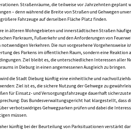
rationen. Straßenräume, die teilweise vor Jahrzehnten geplant 
ngen – denn während die Breite von Straßen und Gehwegen unverä
rößere Fahrzeuge auf derselben Fläche Platz finden.
ere in älteren Wohngebieten und innerstädtischen Straßen häufige
schen Parkraum, Fußverkehr und den Anforderungen von Feuerweh
 notwendigen Verkehren. Die nun vorgesehene Vorgehensweise ist
tung des Parkens im öffentlichen Raum, sondern eine Reaktion a
ngungen. Ziel bleibt es, die unterschiedlichen Interessen aller 
nraums in Dieburg in einen angemessenen Ausgleich zu bringen.
wird die Stadt Dieburg künftig eine einheitliche und nachvollzie
den: Ziel ist es, die sichere Nutzung der Gehwege zu gewährleist
aßen für Einsatz- und Versorgungsfahrzeuge dauerhaft sicherzustell
sprechung: Das Bundesverwaltungsgericht hat klargestellt, dass d
ber verbotswidriges Gehwegparken prüfen und dabei die Interess
tigen müssen.
aher künftig bei der Beurteilung von Parksituationen verstärkt dar