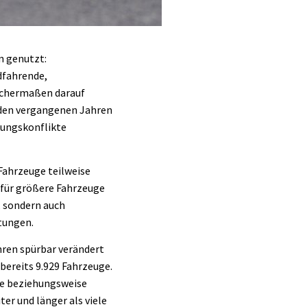
n genutzt:
dfahrende,
ichermaßen darauf
 den vergangenen Jahren
zungskonflikte
Fahrzeuge teilweise
 für größere Fahrzeuge
, sondern auch
tungen.
ren spürbar verändert
bereits 9.929 Fahrzeuge.
ge beziehungsweise
er und länger als viele