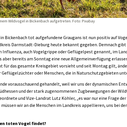
einem Wildvogel in Bickenbach aufgetreten. Foto: Pixabay
 in Bickenbach tot aufgefundene Graugans ist nun positiv auf Vog
dkreis Darmstadt-Dieburg heute bekannt gegeben. Demnach gibt e
 Influenza, auch Vogelgrippe oder Geflügelpest genannt, im Lan
is aber bereits am Sonntag eine neue Allgemeinverfügung erlassen
t für das gesamte Kreisgebiet vorsieht und seit Montag gilt, änder
r Geflügelzüchter oder Menschen, die in Naturschutzgebieten unt
de vorausschauend gehandelt, weil wir uns der dynamischen Ent
Südhessen und der stark zugenommenen Zugbewegungen der Wildv
eordnete und Vize-Landrat Lutz Köhler, „es war nur eine Frage der 
müssen wir an die Menschen im Landkreis appellieren, uns bei d
en toten Vogel findet?