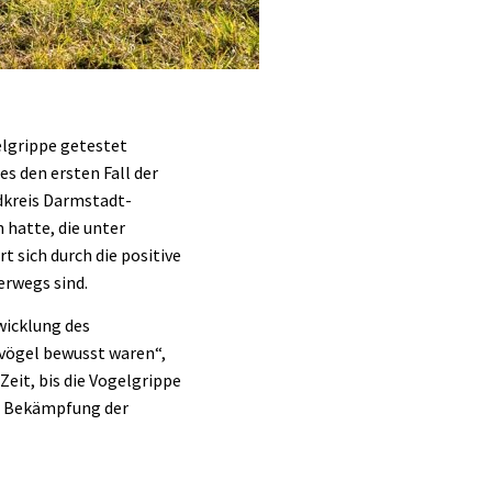
elgrippe getestet
s den ersten Fall der
dkreis Darmstadt-
 hatte, die unter
t sich durch die positive
erwegs sind.
wicklung des
ögel bewusst waren“,
Zeit, bis die Vogelgrippe
er Bekämpfung der