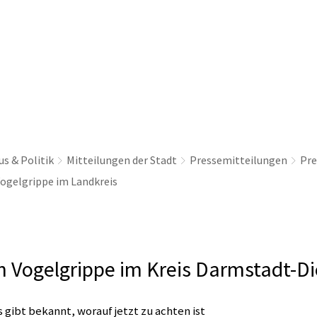
thaus & Politik
Leben & Erleben
Nachhaltig
s & Politik
Mitteilungen der Stadt
Pressemitteilungen
Pre
ogelgrippe im Landkreis
on Vogelgrippe im Kreis Darmstadt-D
 gibt bekannt, worauf jetzt zu achten ist