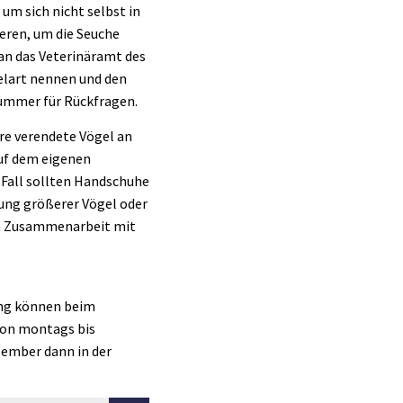
um sich nicht selbst in
deren, um die Seuche
 an das Veterinäramt des
elart nennen und den
nummer für Rückfragen.
re verendete Vögel an
auf dem eigenen
 Fall sollten Handschuhe
gung größerer Vögel oder
in Zusammenarbeit mit
ung können beim
 von montags bis
zember dann in der