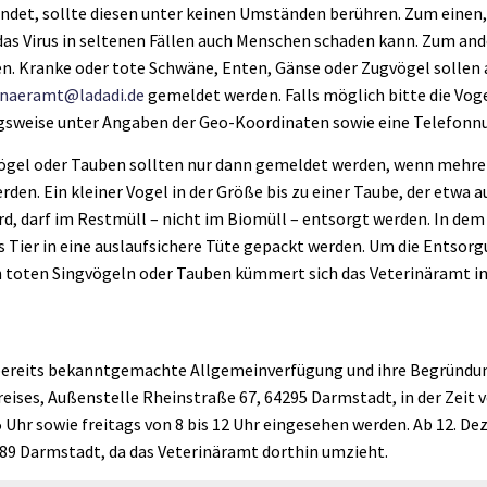
indet, sollte diesen unter keinen Umständen berühren. Zum einen, 
 das Virus in seltenen Fällen auch Menschen schaden kann. Zum an
ten. Kranke oder tote Schwäne, Enten, Gänse oder Zugvögel sollen
inaeramt@ladadi.de
gemeldet werden. Falls möglich bitte die Vog
gsweise unter Angaben der Geo-Koordinaten sowie eine Telefon
ögel oder Tauben sollten nur dann gemeldet werden, wenn mehre
rden. Ein kleiner Vogel in der Größe bis zu einer Taube, der etwa 
d, darf im Restmüll – nicht im Biomüll – entsorgt werden. In dem
 Tier in eine auslaufsichere Tüte gepackt werden. Um die Entsor
n toten Singvögeln oder Tauben kümmert sich das Veterinäramt 
d bereits bekanntgemachte Allgemeinverfügung und ihre Begründ
eises, Außenstelle Rheinstraße 67, 64295 Darmstadt, in der Zeit
 Uhr sowie freitags von 8 bis 12 Uhr eingesehen werden. Ab 12. De
89 Darmstadt, da das Veterinäramt dorthin umzieht.