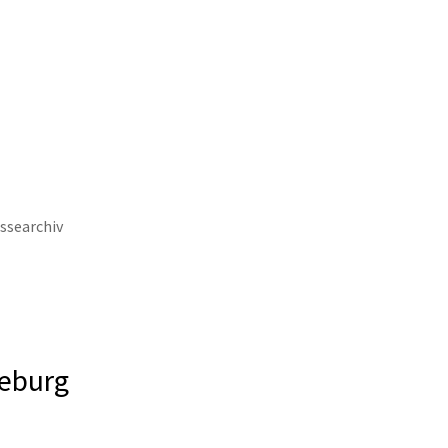
keit
Wirtschaft & Stadtentwicklung
ssearchiv
ieburg